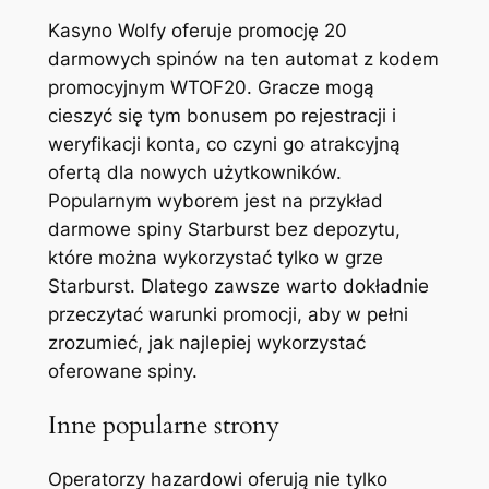
Kasyno Wolfy oferuje promocję 20
darmowych spinów na ten automat z kodem
promocyjnym WTOF20. Gracze mogą
cieszyć się tym bonusem po rejestracji i
weryfikacji konta, co czyni go atrakcyjną
ofertą dla nowych użytkowników.
Popularnym wyborem jest na przykład
darmowe spiny Starburst bez depozytu,
które można wykorzystać tylko w grze
Starburst. Dlatego zawsze warto dokładnie
przeczytać warunki promocji, aby w pełni
zrozumieć, jak najlepiej wykorzystać
oferowane spiny.
Inne popularne strony
Operatorzy hazardowi oferują nie tylko