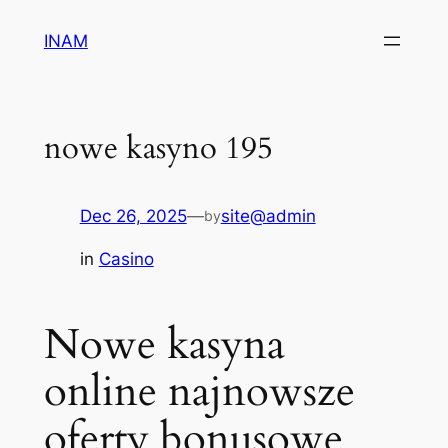
Skip
INAM
to
content
nowe kasyno 195
Dec 26, 2025
—
site@admin
by
in
Casino
Nowe kasyna
online najnowsze
oferty bonusowe