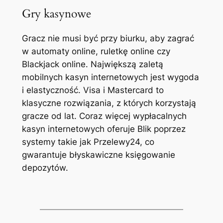
Gry kasynowe
Gracz nie musi być przy biurku, aby zagrać
w automaty online, ruletkę online czy
Blackjack online. Największą zaletą
mobilnych kasyn internetowych jest wygoda
i elastyczność. Visa i Mastercard to
klasyczne rozwiązania, z których korzystają
gracze od lat. Coraz więcej wypłacalnych
kasyn internetowych oferuje Blik poprzez
systemy takie jak Przelewy24, co
gwarantuje błyskawiczne księgowanie
depozytów.