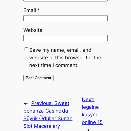
Email
*
Website
Save my name, email, and
website in this browser for the
next time I comment.
Next:
←
Previous:
Sweet
legalne
bonanza Casino’da
kasyno
Büyük Ödüller Sunan
online 15
Slot Maceralarý
→