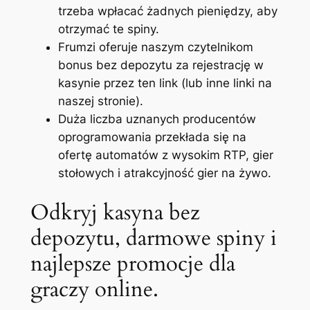
trzeba wpłacać żadnych pieniędzy, aby
otrzymać te spiny.
Frumzi oferuje naszym czytelnikom
bonus bez depozytu za rejestrację w
kasynie przez ten link (lub inne linki na
naszej stronie).
Duża liczba uznanych producentów
oprogramowania przekłada się na
ofertę automatów z wysokim RTP, gier
stołowych i atrakcyjność gier na żywo.
Odkryj kasyna bez
depozytu, darmowe spiny i
najlepsze promocje dla
graczy online.