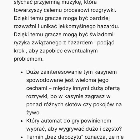
słychać przyjemną muzykę, która
towarzyszy całemu procesowi rozgrywki.
Dzięki temu gracze mogą być bardziej
rozważni i unikać lekkomyślnego hazardu.
Dzięki temu gracze mogą być świadomi
ryzyka związanego z hazardem i podjąć
kroki, aby zapobiec ewentualnym
problemom.
Duże zainteresowanie tym kasynem
spowodowane jest wieloma jego
cechami – między innymi dużą ofertą
rozrywki, bo w kasynie zagrasz w
ponad różnych slotów czy pokojów na
żywo.
Który automat do gry powinienem
wybrać, aby wygrywać dużo i często?
Termin „bez depozytu” oznacza, że nie