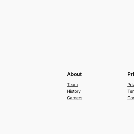
About
Pr
Team
Pri
History
Ter
Careers
Con