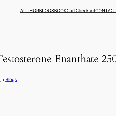
AUTHOR
BLOGS
BOOK
Cart
Checkout
CONTAC
estosterone Enanthate 25
n
in
Blogs