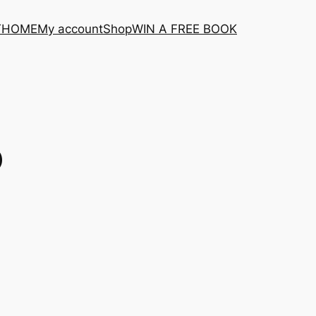
T
HOME
My account
Shop
WIN A FREE BOOK
0