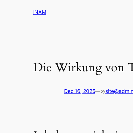
Skip
INAM
to
content
Die Wirkung von T
Dec 16, 2025
—
site@admi
by