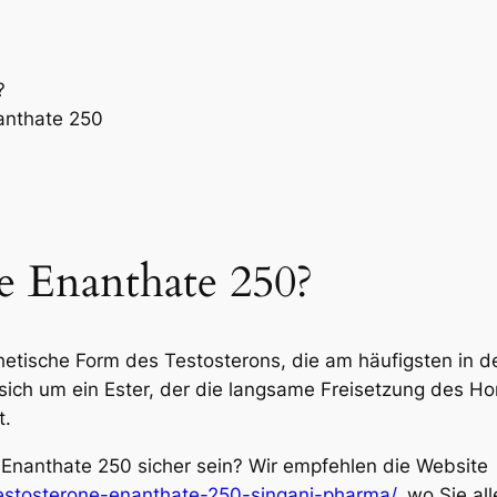
?
anthate 250
e Enanthate 250?
hetische Form des Testosterons, die am häufigsten in 
t sich um ein Ester, der die langsame Freisetzung des
t.
Enanthate 250 sicher sein? Wir empfehlen die Website
estosterone-enanthate-250-singani-pharma/
, wo Sie al