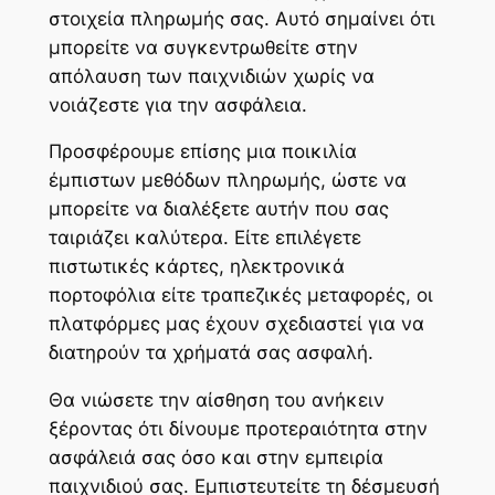
στοιχεία πληρωμής σας. Αυτό σημαίνει ότι
μπορείτε να συγκεντρωθείτε στην
απόλαυση των παιχνιδιών χωρίς να
νοιάζεστε για την ασφάλεια.
Προσφέρουμε επίσης μια ποικιλία
έμπιστων μεθόδων πληρωμής, ώστε να
μπορείτε να διαλέξετε αυτήν που σας
ταιριάζει καλύτερα. Είτε επιλέγετε
πιστωτικές κάρτες, ηλεκτρονικά
πορτοφόλια είτε τραπεζικές μεταφορές, οι
πλατφόρμες μας έχουν σχεδιαστεί για να
διατηρούν τα χρήματά σας ασφαλή.
Θα νιώσετε την αίσθηση του ανήκειν
ξέροντας ότι δίνουμε προτεραιότητα στην
ασφάλειά σας όσο και στην εμπειρία
παιχνιδιού σας. Εμπιστευτείτε τη δέσμευσή