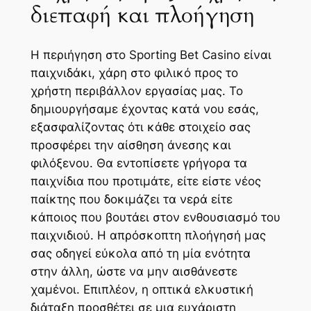
διεπαφή και πλοήγηση
Η περιήγηση στο Sporting Bet Casino είναι
παιχνιδάκι, χάρη στο φιλικό προς το
χρήστη περιβάλλον εργασίας μας. Το
δημιουργήσαμε έχοντας κατά νου εσάς,
εξασφαλίζοντας ότι κάθε στοιχείο σας
προσφέρει την αίσθηση άνεσης και
φιλόξενου. Θα εντοπίσετε γρήγορα τα
παιχνίδια που προτιμάτε, είτε είστε νέος
παίκτης που δοκιμάζει τα νερά είτε
κάποιος που βουτάει στον ενθουσιασμό του
παιχνιδιού. Η απρόσκοπτη πλοήγησή μας
σας οδηγεί εύκολα από τη μία ενότητα
στην άλλη, ώστε να μην αισθάνεστε
χαμένοι. Επιπλέον, η οπτικά ελκυστική
διάταξη προσθέτει σε μια ευχάριστη