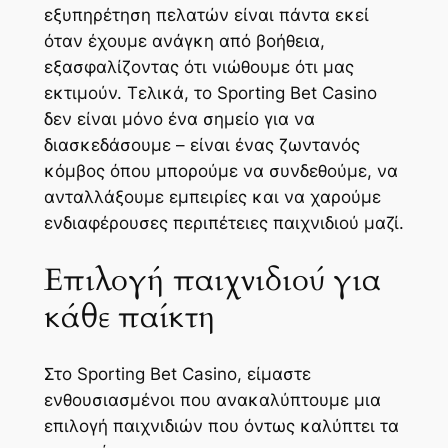
εξυπηρέτηση πελατών είναι πάντα εκεί
όταν έχουμε ανάγκη από βοήθεια,
εξασφαλίζοντας ότι νιώθουμε ότι μας
εκτιμούν. Τελικά, το Sporting Bet Casino
δεν είναι μόνο ένα σημείο για να
διασκεδάσουμε – είναι ένας ζωντανός
κόμβος όπου μπορούμε να συνδεθούμε, να
ανταλλάξουμε εμπειρίες και να χαρούμε
ενδιαφέρουσες περιπέτειες παιχνιδιού μαζί.
Επιλογή παιχνιδιού για
κάθε παίκτη
Στο Sporting Bet Casino, είμαστε
ενθουσιασμένοι που ανακαλύπτουμε μια
επιλογή παιχνιδιών που όντως καλύπτει τα