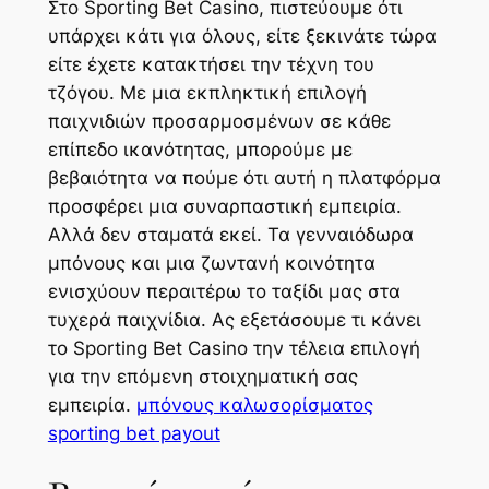
Στο Sporting Bet Casino, πιστεύουμε ότι
υπάρχει κάτι για όλους, είτε ξεκινάτε τώρα
είτε έχετε κατακτήσει την τέχνη του
τζόγου. Με μια εκπληκτική επιλογή
παιχνιδιών προσαρμοσμένων σε κάθε
επίπεδο ικανότητας, μπορούμε με
βεβαιότητα να πούμε ότι αυτή η πλατφόρμα
προσφέρει μια συναρπαστική εμπειρία.
Αλλά δεν σταματά εκεί. Τα γενναιόδωρα
μπόνους και μια ζωντανή κοινότητα
ενισχύουν περαιτέρω το ταξίδι μας στα
τυχερά παιχνίδια. Ας εξετάσουμε τι κάνει
το Sporting Bet Casino την τέλεια επιλογή
για την επόμενη στοιχηματική σας
εμπειρία.
μπόνους καλωσορίσματος
sporting bet payout