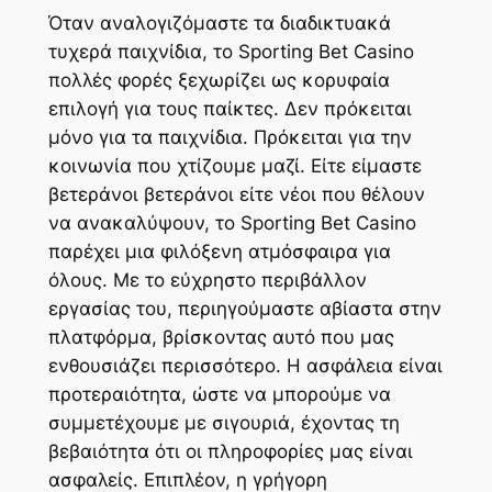
Όταν αναλογιζόμαστε τα διαδικτυακά
τυχερά παιχνίδια, το Sporting Bet Casino
πολλές φορές ξεχωρίζει ως κορυφαία
επιλογή για τους παίκτες. Δεν πρόκειται
μόνο για τα παιχνίδια. Πρόκειται για την
κοινωνία που χτίζουμε μαζί. Είτε είμαστε
βετεράνοι βετεράνοι είτε νέοι που θέλουν
να ανακαλύψουν, το Sporting Bet Casino
παρέχει μια φιλόξενη ατμόσφαιρα για
όλους. Με το εύχρηστο περιβάλλον
εργασίας του, περιηγούμαστε αβίαστα στην
πλατφόρμα, βρίσκοντας αυτό που μας
ενθουσιάζει περισσότερο. Η ασφάλεια είναι
προτεραιότητα, ώστε να μπορούμε να
συμμετέχουμε με σιγουριά, έχοντας τη
βεβαιότητα ότι οι πληροφορίες μας είναι
ασφαλείς. Επιπλέον, η γρήγορη