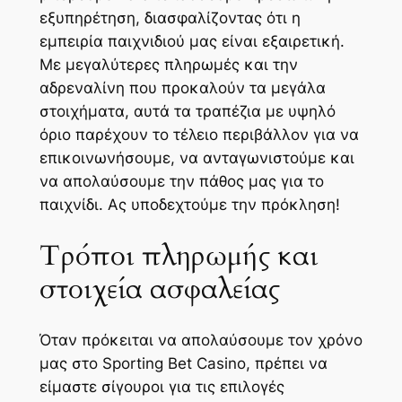
εξυπηρέτηση, διασφαλίζοντας ότι η
εμπειρία παιχνιδιού μας είναι εξαιρετική.
Με μεγαλύτερες πληρωμές και την
αδρεναλίνη που προκαλούν τα μεγάλα
στοιχήματα, αυτά τα τραπέζια με υψηλό
όριο παρέχουν το τέλειο περιβάλλον για να
επικοινωνήσουμε, να ανταγωνιστούμε και
να απολαύσουμε την πάθος μας για το
παιχνίδι. Ας υποδεχτούμε την πρόκληση!
Τρόποι πληρωμής και
στοιχεία ασφαλείας
Όταν πρόκειται να απολαύσουμε τον χρόνο
μας στο Sporting Bet Casino, πρέπει να
είμαστε σίγουροι για τις επιλογές