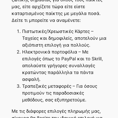
μας, είτε αρχίζετε τώρα είτε είστε
καταρτισμένος παίκτης με μεγάλα ποσά.
Δείτε τι μπορείτε να αναμένετε:
Πιστωτικές/Χρεωστικές Κάρτες –
Ταχείες και δημοφιλείς, αποτελούν μια
αξιόπιστη επιλογή για πολλούς.
Ηλεκτρονικά πορτοφόλια – Με
επιλογές όπως το PayPal και το Skrill,
απολαύστε γρήγορες συναλλαγές
κρατώντας παράλληλα τα πάντα
ασφαλή.
Τραπεζικές μεταφορές – Για όσους
προτιμούν τις παραδοσιακές
μεθόδους, σας εξυπηρετούμε.
Με τις διάφορες επιλογές πληρωμής μας,