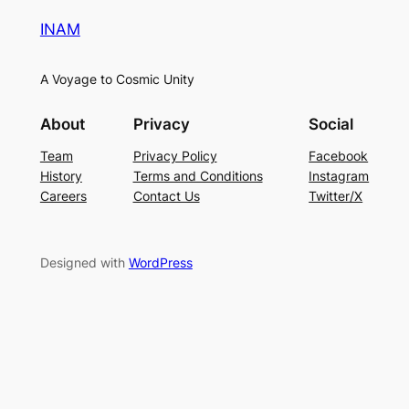
INAM
A Voyage to Cosmic Unity
About
Privacy
Social
Team
Privacy Policy
Facebook
History
Terms and Conditions
Instagram
Careers
Contact Us
Twitter/X
Designed with
WordPress