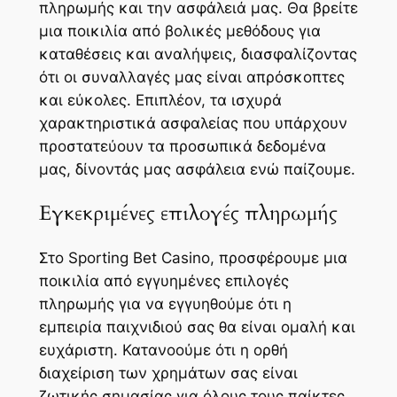
πληρωμής και την ασφάλειά μας. Θα βρείτε
μια ποικιλία από βολικές μεθόδους για
καταθέσεις και αναλήψεις, διασφαλίζοντας
ότι οι συναλλαγές μας είναι απρόσκοπτες
και εύκολες. Επιπλέον, τα ισχυρά
χαρακτηριστικά ασφαλείας που υπάρχουν
προστατεύουν τα προσωπικά δεδομένα
μας, δίνοντάς μας ασφάλεια ενώ παίζουμε.
Εγκεκριμένες επιλογές πληρωμής
Στο Sporting Bet Casino, προσφέρουμε μια
ποικιλία από εγγυημένες επιλογές
πληρωμής για να εγγυηθούμε ότι η
εμπειρία παιχνιδιού σας θα είναι ομαλή και
ευχάριστη. Κατανοούμε ότι η ορθή
διαχείριση των χρημάτων σας είναι
ζωτικής σημασίας για όλους τους παίκτες