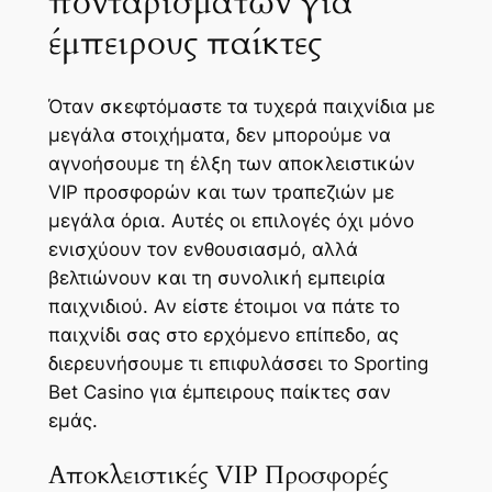
πονταρισμάτων για
έμπειρους παίκτες
Όταν σκεφτόμαστε τα τυχερά παιχνίδια με
μεγάλα στοιχήματα, δεν μπορούμε να
αγνοήσουμε τη έλξη των αποκλειστικών
VIP προσφορών και των τραπεζιών με
μεγάλα όρια. Αυτές οι επιλογές όχι μόνο
ενισχύουν τον ενθουσιασμό, αλλά
βελτιώνουν και τη συνολική εμπειρία
παιχνιδιού. Αν είστε έτοιμοι να πάτε το
παιχνίδι σας στο ερχόμενο επίπεδο, ας
διερευνήσουμε τι επιφυλάσσει το Sporting
Bet Casino για έμπειρους παίκτες σαν
εμάς.
Αποκλειστικές VIP Προσφορές