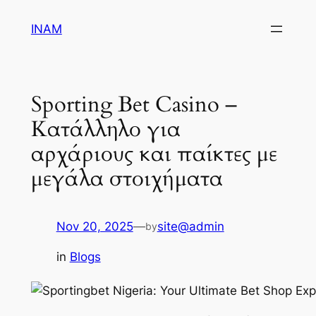
Skip
INAM
to
content
Sporting Bet Casino –
Κατάλληλο για
αρχάριους και παίκτες με
μεγάλα στοιχήματα
Nov 20, 2025
—
site@admin
by
in
Blogs