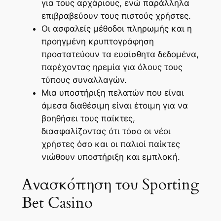
για τους αρχάριους, ενώ παράλληλα
επιβραβεύουν τους πιστούς χρήστες.
Οι ασφαλείς μέθοδοι πληρωμής και η
προηγμένη κρυπτογράφηση
προστατεύουν τα ευαίσθητα δεδομένα,
παρέχοντας ηρεμία για όλους τους
τύπους συναλλαγών.
Μια υποστήριξη πελατών που είναι
άμεσα διαθέσιμη είναι έτοιμη για να
βοηθήσει τους παίκτες,
διασφαλίζοντας ότι τόσο οι νέοι
χρήστες όσο και οι παλιοί παίκτες
νιώθουν υποστήριξη και εμπλοκή.
Ανασκόπηση του Sporting
Bet Casino